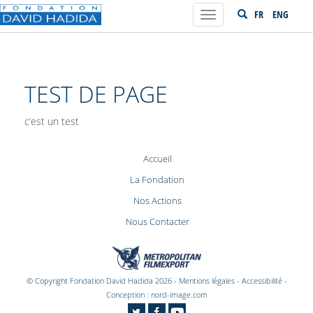
FR
ENG
Toggle
navigation
TEST DE PAGE
c’est un test
Accueil
La Fondation
Nos Actions
Nous Contacter
© Copyright Fondation David Hadida 2026 -
Mentions légales
-
Accessibilité
-
Conception :
nord-image.com