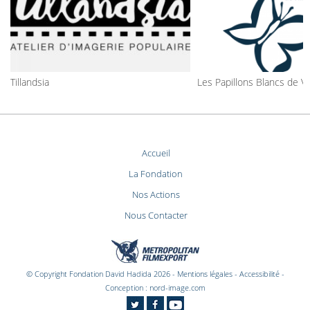
Tillandsia
Les Papillons Blancs de V
Accueil
La Fondation
Nos Actions
Nous Contacter
© Copyright Fondation David Hadida 2026 -
Mentions légales
-
Accessibilité
-
Conception :
nord-image.com